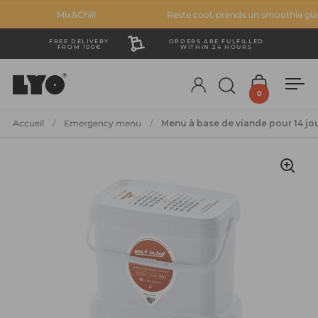
Passer au contenu
Mix&Chill
Reste cool, prends un smoothie glacé
FREE DELIVERY
ORDERS ARE FULFILLED
FROM 100€
WITHIN 24 HOURS
Account
Ouvrir la fenêt
Ouvrir le 
Ouv
0
Accueil
/
Emergency menu
/
Menu à base de viande pour 14 jo