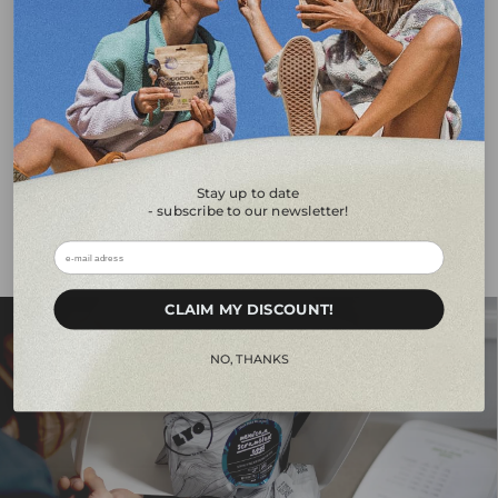
Ingredientes de
Sin aditivos ni
Sin aceite de
etiqueta limpia
conservantes
palma
Realmente
Exclusivamente
cocinado
liofilizado
Stay up to date
- subscribe to our newsletter!
En savoir plus sur notre nourriture
ㅤㅤCLAIM MY DISCOUNT!ㅤㅤㅤ
ㅤㅤㅤNO, THANKSㅤㅤㅤ