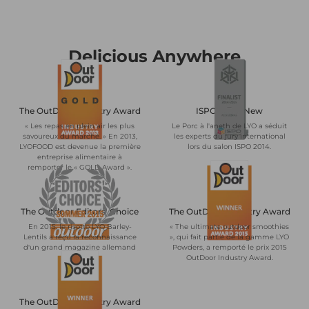
Delicious Anywhere
The OutDoor Industry Award
ISPO BrandNew
« Les repas en plein air les plus
Le Porc à l'aneth de LYO a séduit
savoureux du marché. » En 2013,
les experts du jury international
LYOFOOD est devenue la première
lors du salon ISPO 2014.
entreprise alimentaire à
remporter le « GOLD Award ».
The Outdoor Editors' Choice
The OutDoor Industry Award
En 2015, le risotto LYO Barley-
« The ultimate outdoor smoothies
Lentils a reçu la reconnaissance
», qui fait partie de la gamme LYO
d'un grand magazine allemand
Powders, a remporté le prix 2015
de plein air.
OutDoor Industry Award.
The OutDoor Industry Award