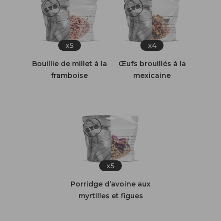
x5
x4
Bouillie de millet à la
Œufs brouillés à la
framboise
mexicaine
x5
Porridge d’avoine aux
myrtilles et figues