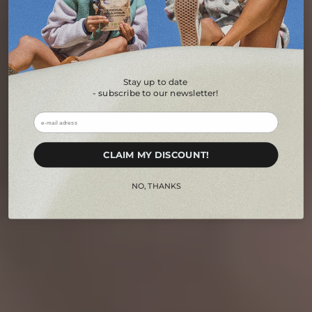
l’Italie, directement dans
votre sac à dos.
Stay up to date
ACHETER
- subscribe to our newsletter!
ㅤㅤCLAIM MY DISCOUNT!ㅤㅤㅤ
ㅤㅤㅤNO, THANKSㅤㅤㅤ