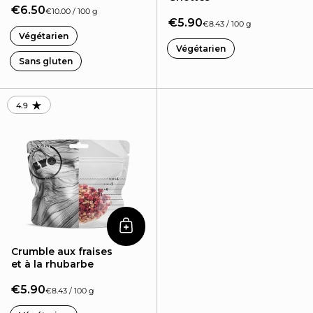
€6.50
€10.00 / 100 g
€5.90
€8.43 / 100 g
Végétarien
Végétarien
Sans gluten
4.9
RATING: 4.88 OUT OF 5.0
Ajouter au panier
Crumble aux fraises
et à la rhubarbe
€5.90
€8.43 / 100 g