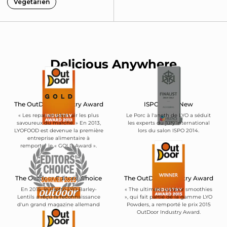
Végétarien
Delicious Anywhere
The OutDoor Industry Award
ISPO BrandNew
« Les repas en plein air les plus
Le Porc à l'aneth de LYO a séduit
savoureux du marché. » En 2013,
les experts du jury international
LYOFOOD est devenue la première
lors du salon ISPO 2014.
entreprise alimentaire à
remporter le « GOLD Award ».
The Outdoor Editors' Choice
The OutDoor Industry Award
En 2015, le risotto LYO Barley-
« The ultimate outdoor smoothies
Lentils a reçu la reconnaissance
», qui fait partie de la gamme LYO
d'un grand magazine allemand
Powders, a remporté le prix 2015
de plein air.
OutDoor Industry Award.