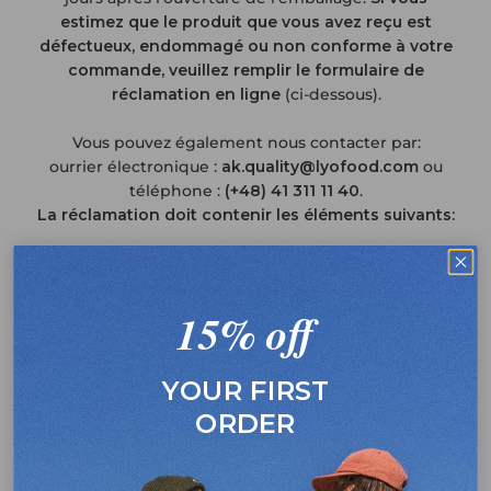
estimez que le produit que vous avez reçu est
défectueux, endommagé ou non conforme à votre
commande, veuillez remplir le formulaire de
réclamation en ligne
(ci-dessous).
Vous pouvez également nous contacter par:
ourrier électronique :
ak.quality@lyofood.com
ou
téléphone :
(+48) 41 311 11 40
.
La réclamation doit contenir les éléments suivants:
• le nom et l'adresse du plaignant
• numéro de commande ou preuve d’achat
• les détails des produits faisant l'objet de la
15% off
réclamation (nom, taille de la portion, numéro de lot,
date de péremption)
• une photo (si possible), une description du
YOUR FIRST
problème et de la date à laquelle le défaut a été
ORDER
constaté pour la première fois, ainsi que, le cas
échéant, toute circonstance pertinente à l'appui de la
plainte