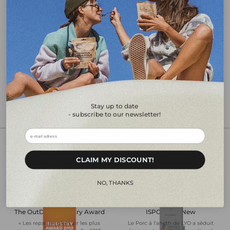
• la demande du plaignant
• la date de la réclamation
• le consentement au traitement des données si l'avis
est envoyé par courrier électronique.
Une fois que nous nous sommes mis d'accord sur
les détails, nous organisons l'enlèvement de l'envoi
à votre convenance. Votre réclamation sera traitée
dans les 14 jours suivant la réception de l'envoi.
Stay up to date
- subscribe to our newsletter!
ㅤㅤCLAIM MY DISCOUNT!ㅤㅤㅤ
Delicious Anywhere
ㅤㅤㅤNO, THANKSㅤㅤㅤ
The OutDoor Industry Award
ISPO BrandNew
« Les repas en plein air les plus
Le Porc à l'aneth de LYO a séduit