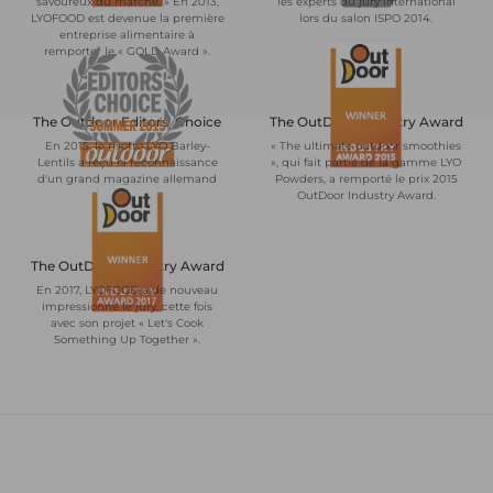
savoureux du marché. » En 2013,
les experts du jury international
LYOFOOD est devenue la première
lors du salon ISPO 2014.
entreprise alimentaire à
remporter le « GOLD Award ».
The Outdoor Editors' Choice
The OutDoor Industry Award
En 2015, le risotto LYO Barley-
« The ultimate outdoor smoothies
Lentils a reçu la reconnaissance
», qui fait partie de la gamme LYO
d'un grand magazine allemand
Powders, a remporté le prix 2015
de plein air.
OutDoor Industry Award.
The OutDoor Industry Award
En 2017, LYOFOOD a de nouveau
impressionné le jury, cette fois
avec son projet « Let's Cook
Something Up Together ».