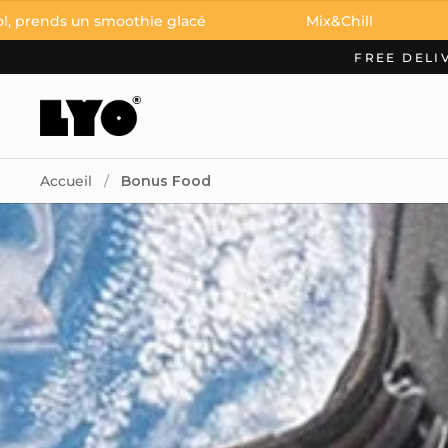
Passer au contenu
lacé
Mix&Chill
Reste cool, prends u
FREE DELI
Accueil
/
Bonus Food