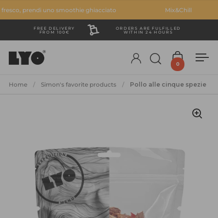
Passa ai contenuti
esco, prendi uno smoothie ghiacciato
Mix&Chill
FREE DELIVERY
ORDERS ARE FULFILLED
FROM 100€
WITHIN 24 HOURS
Account
Apri ricerca
Apri carre
Apr
0
Home
/
Simon's favorite products
/
Pollo alle cinque spezie