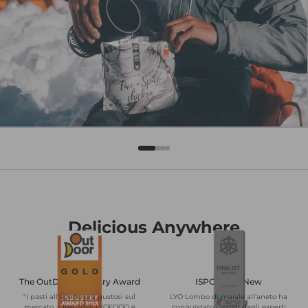
Delicious Anywhere
The OutDoor Industry Award
ISPO BrandNew
"I pasti all'aperto più gustosi sul
LYO Lombo di maiale all'aneto ha
mercato. » Nel 2013, LYOFOOD è
conquistato i palati degli esperti