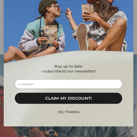
Senza zuccheri
Davvero cotto
Esclusivamente
aggiunti
liofilizzato
Maggiori informazioni sul nostro cibo
Stay up to date
- subscribe to our newsletter!
ㅤㅤCLAIM MY DISCOUNT!ㅤㅤㅤ
ㅤㅤㅤNO, THANKSㅤㅤㅤ