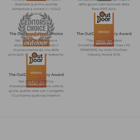
diventata la prima azienda
della giuria internazionale della
alimentare a vincere il « GOLD
fiera ISPO 2014.
Award".
The Outdoor Editors' Choice
The OutDoor Industry Award
Nel 2015, il Risotto d'orzo e
"The Ultimate Outdoor
lenticchie LYO ha ricevuto il
Smoothies", parte della linea LYO
riconoscimento da una delle
POWDERS, ha vinto l'OutDoor
principali riviste outdoor tedesche.
Industry Award 2015.
The OutDoor Industry Award
Nel 2017 LYOFOOD ha
impressionato ancora una volta la
giuria, questa volta con il progetto
"Cuciniamo qualcosa insieme".