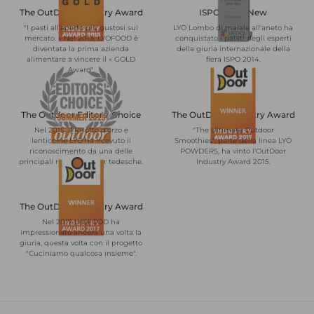
The OutDoor Industry Award
ISPO BrandNew
"I pasti all'aperto più gustosi sul
LYO Lombo di maiale all'aneto ha
mercato. » Nel 2013, LYOFOOD è
conquistato i palati degli esperti
diventata la prima azienda
della giuria internazionale della
alimentare a vincere il « GOLD
fiera ISPO 2014.
Award".
The Outdoor Editors' Choice
The OutDoor Industry Award
Nel 2015, il Risotto d'orzo e
"The Ultimate Outdoor
lenticchie LYO ha ricevuto il
Smoothies", parte della linea LYO
riconoscimento da una delle
POWDERS, ha vinto l'OutDoor
principali riviste outdoor tedesche.
Industry Award 2015.
The OutDoor Industry Award
Nel 2017 LYOFOOD ha
impressionato ancora una volta la
giuria, questa volta con il progetto
"Cuciniamo qualcosa insieme".