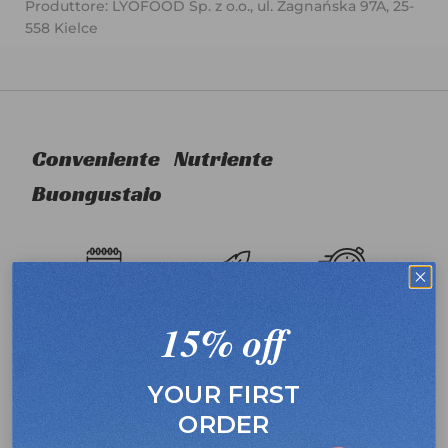
Produttore: LYOFOOD Sp. z o.o., ul. Zagnańska 97A, 25-
558 Kielce
Conveniente
Nutriente
Buongustaio
Lunga durata
Ultraleggero
Veloce da
15% off
preparare
YOUR FIRST
ORDER
Ingredienti con
Senza additivi e
Niente olio di