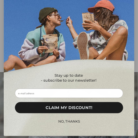
etichetta pulita
conservanti
palma
Senza zuccheri
Davvero cotto
Esclusivamente
aggiunti
liofilizzato
Maggiori informazioni sul nostro cibo
Stay up to date
- subscribe to our newsletter!
ㅤㅤCLAIM MY DISCOUNT!ㅤㅤㅤ
ㅤㅤㅤNO, THANKSㅤㅤㅤ