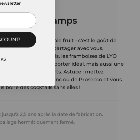
newsletter
t de nos champs
SCOUNT!ㅤㅤ
st bien plus qu'un simple fruit - c'est le goût de
nant, nous voulons le partager avec vous.
r et d'un arôme exquis, les framboises de LYO
Sㅤㅤㅤ
ement un snack à emporter idéal, mais aussi une
tisseries et les desserts. Astuce : mettez
ns un verre de vin blanc ou de Prosecco et vous
s boire des cocktails sans elles !
:
jusqu'à 2,5 ans après la date de fabrication.
ballage hermétiquement fermé.