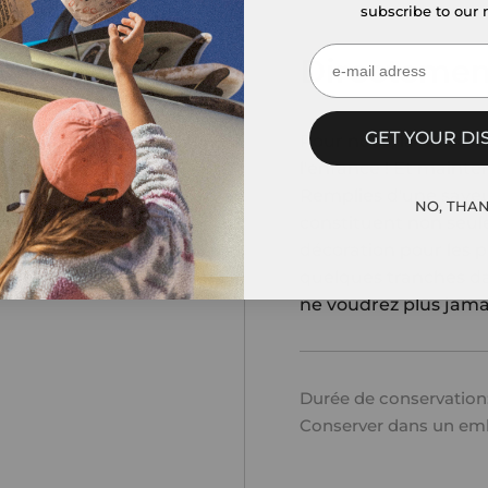
subscribe to our 
Directemen
ㅤㅤGET YOUR DI
Pour nous, la fraise e
l'enfance ! Et mainte
Remplies d'une saveu
ㅤㅤㅤNO, THANK
constituent non seul
décoration pour les pâ
quelques tranches da
ne voudrez plus jamai
Durée de conservation
Conserver dans un em