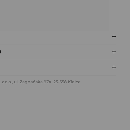
I
 o.o., ul. Zagnańska 97A, 25-558 Kielce