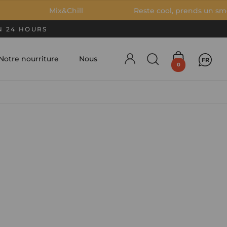
Mix&Chill
Reste cool, prends un smoothie 
N 24 HOURS
Notre nourriture
Nous
FR
Account
Ouvrir la fenêtre
Ouvrir le pa
0