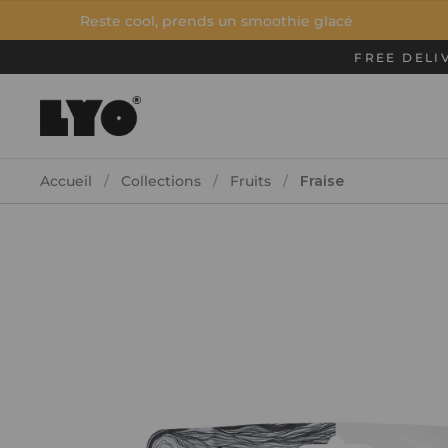
Passer au contenu
Reste cool, prends un smoothie glacé
Mix&Ch
FREE DELI
Accueil
/
Collections
/
Fruits
/
Fraise