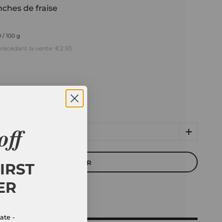
anches de fraise
 / 100 g
 précédant la vente:
€2.93
off
AJOUTER AU PANIER
IRST
ER
ate -