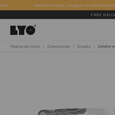
Ir al contenido
Mantente fresco, consigue un batido helado
FREE DELI
Página de inicio
/
Colecciones
/
Snacks
/
Deleite 