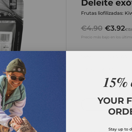
Deleite exó
Frutas liofilizadas: K
€4.90
€3.92
€13.
Precio más bajo en los último
Selecciona tamaño
Peso neto 30 g
15% 
Cantidad
YOUR F
ORD
Stay up to d