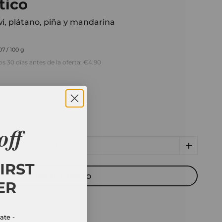
tico
iwi, plátano, piña y mandarina
07 / 100 g
s 30 días antes de la oferta:
€4.90
off
IRST
AÑADIR AL CARRITO
ER
ate -