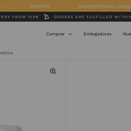
Mix&Chill
Mantente fresco, consigue un b
VERY FROM 100€
ORDERS ARE FULFILLED WITHI
Comprar
Embajadores
Nue
exótico