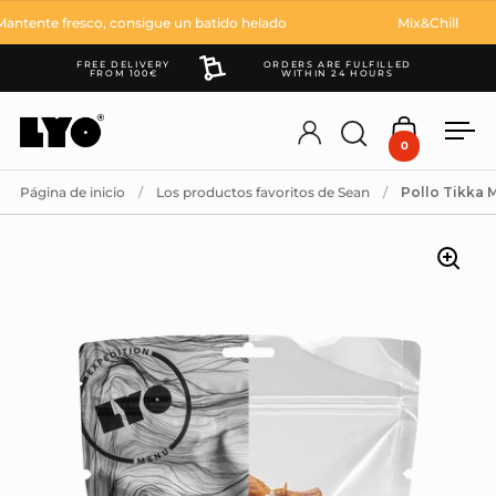
Ir al contenido
tente fresco, consigue un batido helado
Mix&Chill
FREE DELIVERY
ORDERS ARE FULFILLED
FROM 100€
WITHIN 24 HOURS
Account
Abrir búsqueda
Abrir carr
Abr
0
Página de inicio
/
Los productos favoritos de Sean
/
Pollo Tikka 