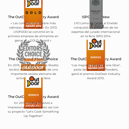
The OutDoor Industry Award
ISPO BrandNew
« Las comidas al aire libre más
LYO Lomo de Cerdo al Eneldo
sabrosas del mercado. » En 2013,
conquistó los paladares de los
LYOFOOD se convirtió en la
expertos del jurado internacional
primera empresa de alimentos en
en la feria ISPO 2014.
ganar el « GOLD Award ».
The Outdoor Editors' Choice
The OutDoor Industry Award
En 2015, LYO Barley-Lentils Risotto
"Los mejores batidos al aire libre",
recibió el reconocimiento de una
parte de la línea LYO Powders,
importante revista alemana de
ganó el premio OutDoor Industry
actividades al aire libre.
Award 2015.
The OutDoor Industry Award
En 2017, LYOFOOD volvió a
impresionar al jurado, esta vez con
su proyecto "Let's Cook Something
Up Together".