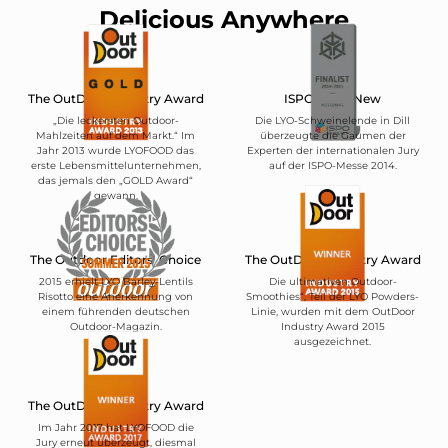
Delicious Anywhere
The OutDoor Industry Award
ISPO BrandNew
„Die leckersten Outdoor-
Die LYO-Schweinelende in Dill
Mahlzeiten auf dem Markt.“ Im
überzeugte die Gaumen der
Jahr 2013 wurde LYOFOOD das
Experten der internationalen Jury
erste Lebensmittelunternehmen,
auf der ISPO-Messe 2014.
das jemals den „GOLD Award“
gewann.
The Outdoor Editors' Choice
The OutDoor Industry Award
2015 erhielt LYO Barley-Lentils
Die ultimativen Outdoor-
Risotto eine Anerkennung von
Smoothies“, Teil der LYO Powders-
einem führenden deutschen
Linie, wurden mit dem OutDoor
Outdoor-Magazin.
Industry Award 2015
ausgezeichnet.
The OutDoor Industry Award
Im Jahr 2017 hat LYOFOOD die
Jury erneut überzeugt, diesmal