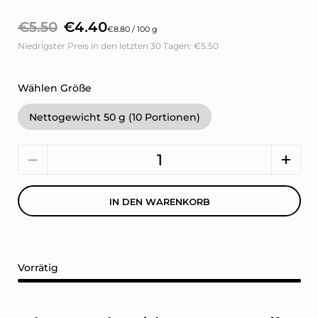
€5.50
€4.40
€8.80 / 100 g
Niedrigster Preis in den letzten 30 Tagen:
€5.50
Wählen Größe
Nettogewicht 50 g (10 Portionen)
Anzahl
IN DEN WARENKORB
Vorrätig