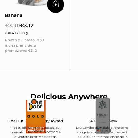
Aggiungi al carrello
Banana
€3.90
€3.12
€10.40 / 100 g
Prezzo più basso in 30
giorni prima della
promozione: €3.12
Delicious Anywhere
The OutDoor Industry Award
ISPO BrandNew
"I pasti all'aperto più gustosi sul
LYO Lombo di maiale all'aneto ha
mercato. » Nel 2013, LYOFOOD è
conquistato i palati degli esperti
diventata la prima azienda
della giuria internazionale della