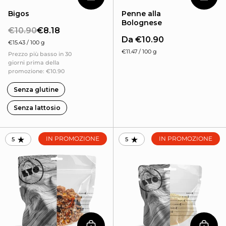
Aggiungi al carrello
Aggiu
Bigos
Penne alla
Bolognese
€10.90
€8.18
Da €10.90
€15.43 / 100 g
€11.47 / 100 g
Prezzo più basso in 30
giorni prima della
promozione: €10.90
Senza glutine
Senza lattosio
IN PROMOZIONE
IN PROMOZIONE
5
5
RATING: 4.96 OUT OF 5.0
RATING: 5.0 OUT OF 5.0