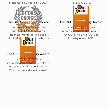
alimentare a vincere il « GOLD
fiera ISPO 2014.
Award".
The Outdoor Editors' Choice
The OutDoor Industry Award
Nel 2015, il Risotto d'orzo e
"The Ultimate Outdoor
lenticchie LYO ha ricevuto il
Smoothies", parte della linea LYO
riconoscimento da una delle
POWDERS, ha vinto l'OutDoor
principali riviste outdoor tedesche.
Industry Award 2015.
The OutDoor Industry Award
Nel 2017 LYOFOOD ha
impressionato ancora una volta la
giuria, questa volta con il progetto
"Cuciniamo qualcosa insieme".