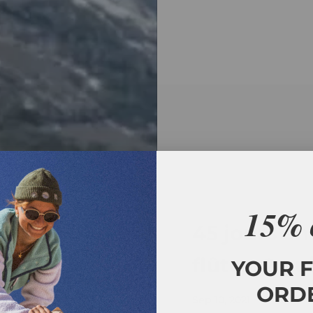
15% 
45 jours en
flûtes, 2 g
YOUR F
ORD
Sep 10, 2021