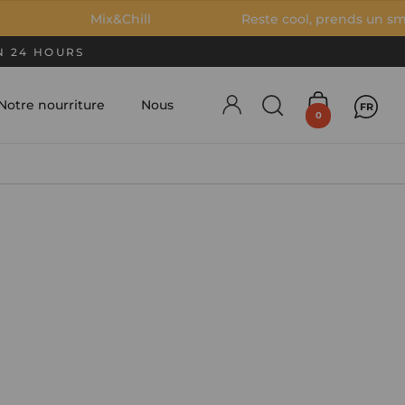
Mix&Chill
Reste cool, prends un smoothie gl
N 24 HOURS
Notre nourriture
Nous
FR
Account
Ouvrir la fenêtre
Ouvrir le pa
0