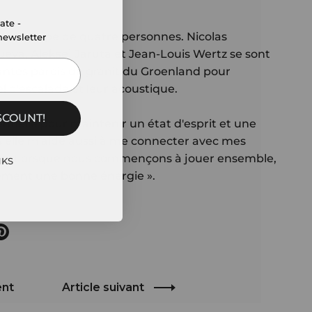
ate -
de l'équipe de quatre personnes. Nicolas
newsletter
ueva, Aleksej Jaruta et Jean-Louis Wertz se sont
antes parois de granit du Groenland pour
el d'escalade et leur acoustique.
SCOUNT!ㅤㅤ
ntielle pour maintenir un état d'esprit et une
is elle m'aide aussi à me connecter avec mes
ade. Lorsque nous commençons à jouer ensemble,
Sㅤㅤㅤ
ement une bonne énergie ».
 Twitter
er sur Facebook
artager sur Pinterest
ent
Article suivant