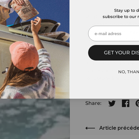
Stay up to d
Un projet ambitieux 
subscribe to our 
Favresse, Sean Villan
rendus sur les étonn
explorer leur potenti
ㅤㅤGET YOUR DI
« La musique est esse
attitude positifs, ma
partenaires d'escal
ㅤㅤㅤNO, THANK
je ressens immédiat
Share:
Partager sur
Partag
P
Article précéd