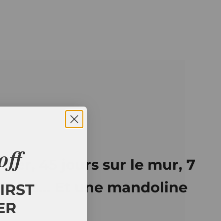
off
 mer, 45 jours sur le mur, 7
uitares... Et une mandoline
IRST
ER